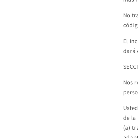
No tr
códig
El in
dará 
SECC
Nos r
perso
Usted
de la
(a) t
adapt