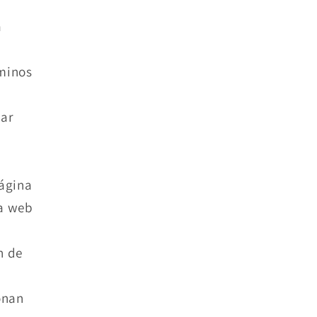
a
rminos
zar
página
na web
n de
onan