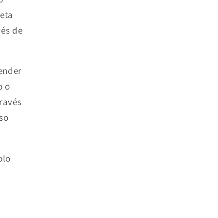
jeta
vés de
vender
o o
través
eso
olo