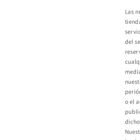
Las n
tiend
servi
del s
reser
cualq
media
nuest
perió
o el 
publi
dicho
Nuest