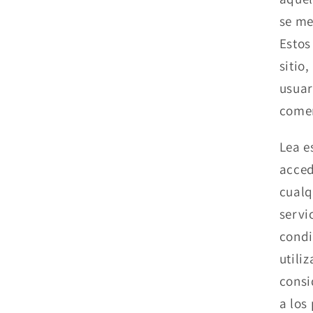
se me
Estos
sitio
usuar
comer
Lea e
acced
cualq
servi
condi
utili
consi
a los