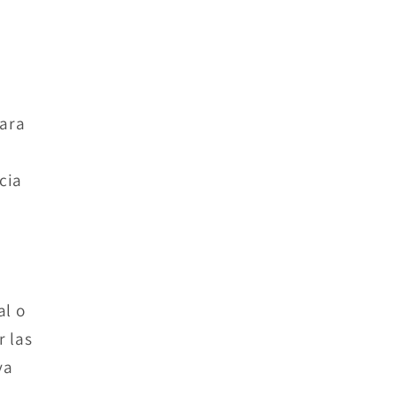
lara
cia
al o
r las
va