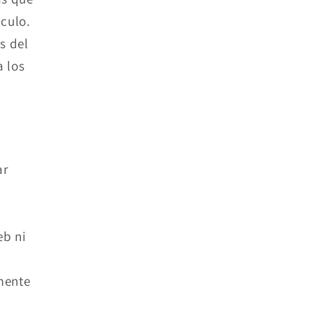
culo.
s del
a los
ar
eb ni
mente