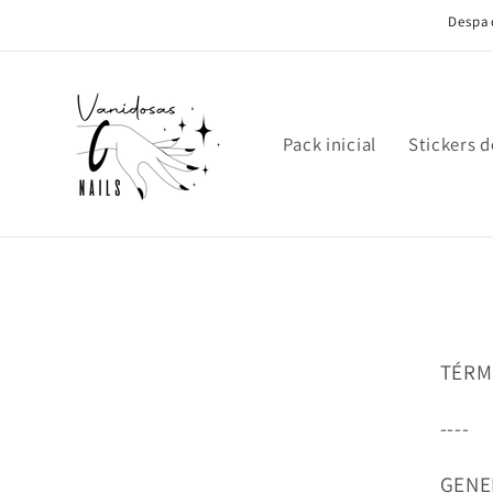
Ir
Despac
directamente
al contenido
Pack inicial
Stickers d
TÉRM
----
GENE