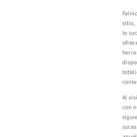
Falni
sitio
lo su
ofrec
herra
dispo
total
conte
Al vi
con n
sigui
suces
aquel