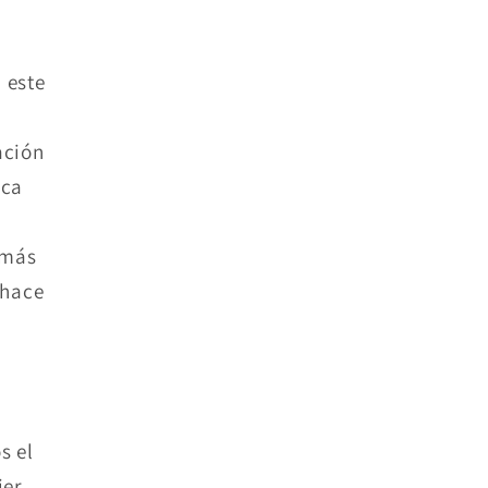
 este
ación
ica
 más
 hace
s el
ier