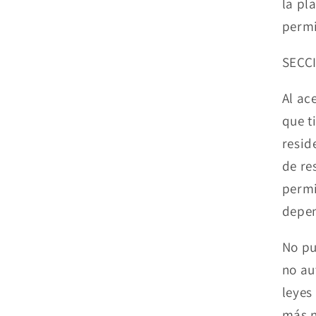
la pl
permi
SECC
Al ac
que t
resid
de re
permi
depen
No pu
no au
leyes
más n