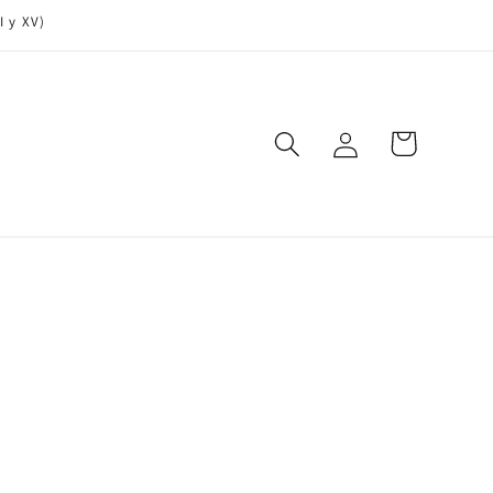
I y XV)
Iniciar
Carrito
sesión