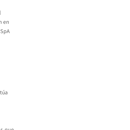
l
n en
 SpA
ctúa
as que