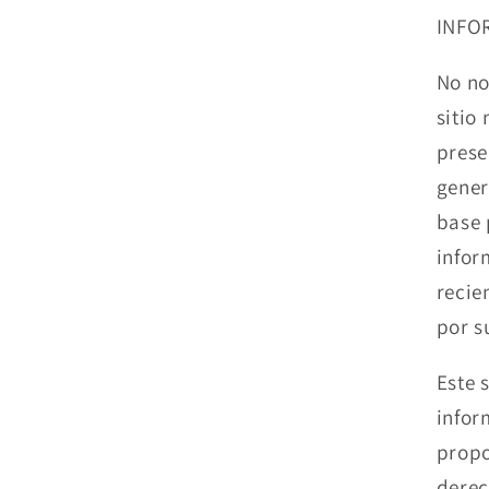
INFO
No no
sitio
prese
gener
base 
infor
recie
por s
Este 
infor
propo
derec