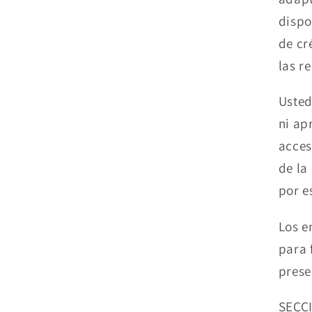
dispo
de cr
las r
Usted
ni ap
acces
de la
por e
Los e
para 
prese
SECC