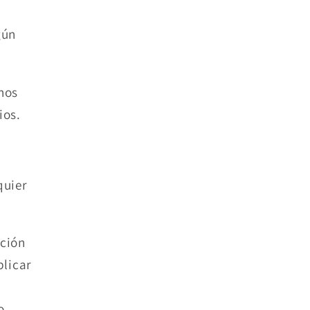
gún
nos
ios.
quier
ación
plicar
o